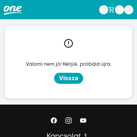
Ugrás a fő tartalomhoz
Valami nem jó! Kérjük, próbáld újra.
Vissza
Kapcsolat