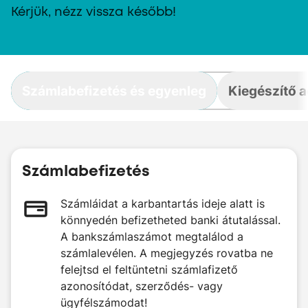
Kérjük, nézz vissza később!
Számlabefizetés és egyenleg
Kiegészítő 
Számlabefizetés
Számláidat a karbantartás ideje alatt is
könnyedén befizetheted banki átutalással.
A bankszámlaszámot megtalálod a
számlalevélen. A megjegyzés rovatba ne
felejtsd el feltüntetni számlafizető
azonosítódat, szerződés- vagy
ügyfélszámodat!