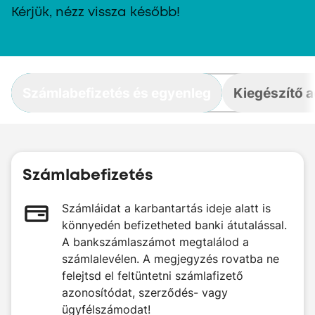
Kérjük, nézz vissza később!
Számlabefizetés és egyenleg
Kiegészítő 
Számlabefizetés
Számláidat a karbantartás ideje alatt is
könnyedén befizetheted banki átutalással.
A bankszámlaszámot megtalálod a
számlalevélen. A megjegyzés rovatba ne
felejtsd el feltüntetni számlafizető
azonosítódat, szerződés- vagy
ügyfélszámodat!