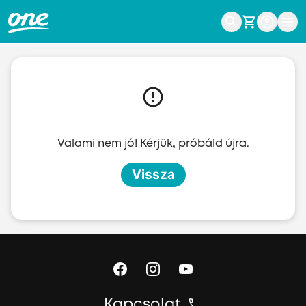
Ugrás a fő tartalomhoz
Valami nem jó! Kérjük, próbáld újra.
Vissza
Kapcsolat