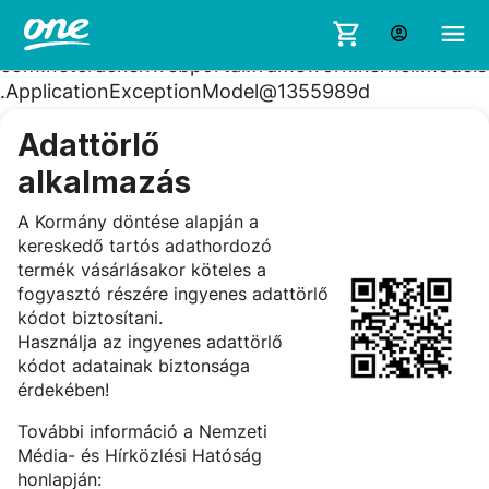
Portlet initialization is failed with reason: Something
went too wrong on render phase:
com.netcracker.webportal.framework.kernel.models
.ApplicationExceptionModel@1355989d
Adattörlő
alkalmazás
A Kormány döntése alapján a
kereskedő tartós adathordozó
termék vásárlásakor köteles a
fogyasztó részére ingyenes adattörlő
kódot biztosítani.
Használja az ingyenes adattörlő
kódot adatainak biztonsága
érdekében!
További információ a Nemzeti
Média- és Hírközlési Hatóság
honlapján: