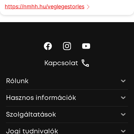
https://nmhh.hu/veglegestorles
Kapcsolat
Rólunk
Hasznos információk
One Magyarországról
Szolgáltatások
Karrier
Roaming, nemzetközi használat
Sajtószoba
Jogi tudnivalók
Adattörlő alkalmazás
Emeltdíjas szolgáltatások