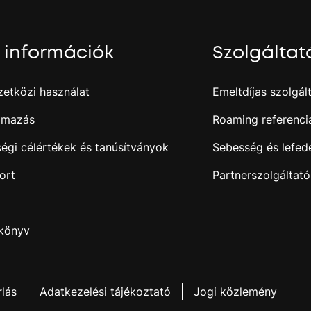
 információk
Szolgáltat
etközi használat
Emeltdíjas szolgál
almazás
Roaming referencia
égi célértékek és tanúsítványok
Sebesség és lefed
ort
Partnerszolgáltat
nkönyv
rlás
Adatkezelési tájékoztató
Jogi közlemény