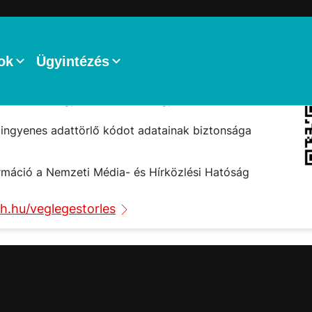
ng went too wrong on render phase:
s.ApplicationExceptionModel@792f587d
rlő alkalmazás
ok
Ügyintézés
ntése alapján a kereskedő tartós adathordozó termék
 köteles a fogyasztó részére ingyenes adattörlő kódot
 ingyenes adattörlő kódot adatainak biztonsága
rmáció a Nemzeti Média- és Hírközlési Hatóság
h.hu/veglegestorles