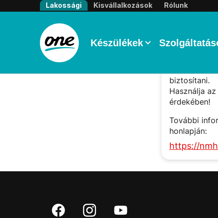
Portlet initialization is failed with reason: Somethi
Lakossági
Kisvállalkozások
Rólunk
com.netcracker.webportal.framework.kernel.model
Adattö
Készülékek
Szolgáltatás
A Kormány dö
vásárlásakor
biztosítani.
Használja az
érdekében!
További info
honlapján:
https://nmh