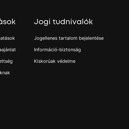
ások
Jogi tudnivalók
tatások
Jogellenes tartalom bejelentése
ajánlat
Információ-biztonság
ettség
Kiskorúak védelme
óknak