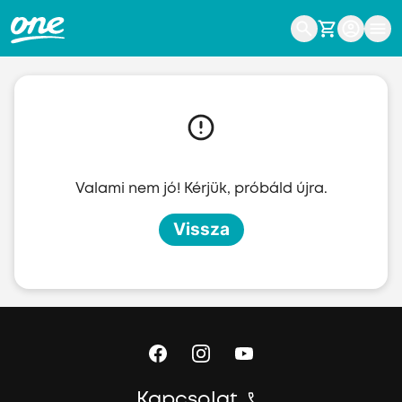
Ugrás a fő tartalomhoz
Valami nem jó! Kérjük, próbáld újra.
Vissza
Kapcsolat