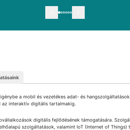
tatásaink
k igénybe a mobil és vezetékes adat- és hangszolgáltatások
z interaktív digitális tartalmakig.
épvállalkozások digitális fejlődésének támogatására. Szolgá
őalapú szolgáltatások, valamint IoT (Internet of Things) 