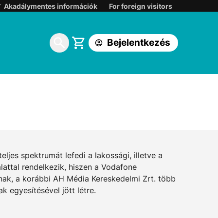
Belépés:
Akadálymentes információk
For foreign visitors
Korábbi DIGI ügyfélkapuba
Bejelentkezés
One földfelszíni TV ügyfélkapuba
jes spektrumát lefedi a lakossági, illetve a
alattal rendelkezik, hiszen a Vodafone
inak, a korábbi AH Média Kereskedelmi Zrt. több
 egyesítésével jött létre.