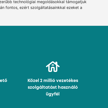
szerűbb technológiai megoldásokkal támogatjuk
án fontos, ezért szolgáltatásainkkal ezeket a
zető
Közel 2 millió vezetékes
Or
szolgáltatást használó
szá
ügyfél
min