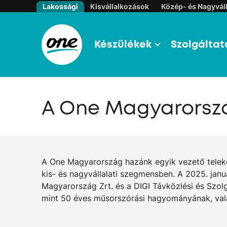
Lakossági
Kisvállalkozások
Közép- és Nagyváll
Készülékek
Szolgáltat
A One Magyarorsz
A One Magyarország hazánk egyik vezető telekomm
kis- és nagyvállalati szegmensben. A 2025. januá
Magyarország Zrt. és a DIGI Távközlési és Szolg
mint 50 éves műsorszórási hagyományának, valam