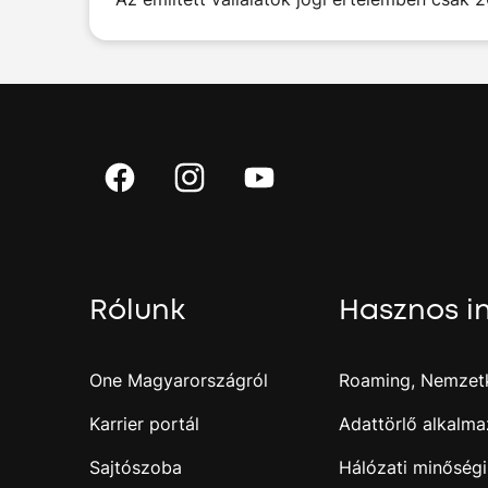
Rólunk
Hasznos i
One Magyarországról
Roaming, Nemzetk
Karrier portál
Adattörlő alkalma
Sajtószoba
Hálózati minőségi