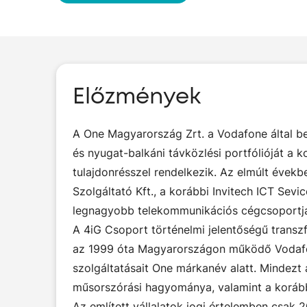
Előzmények
A One Magyarország Zrt. a Vodafone által b
és nyugat-balkáni távközlési portfólióját a
tulajdonrésszel rendelkezik. Az elmúlt évekb
Szolgáltató Kft., a korábbi Invitech ICT Sev
legnagyobb telekommunikációs cégcsoportjává
A 4iG Csoport történelmi jelentőségű transz
az 1999 óta Magyarországon működő Vodafone
szolgáltatásait One márkanév alatt. Mindez
műsorszórási hagyománya, valamint a korábbi 
Az említett vállalatok jogi értelemben csak