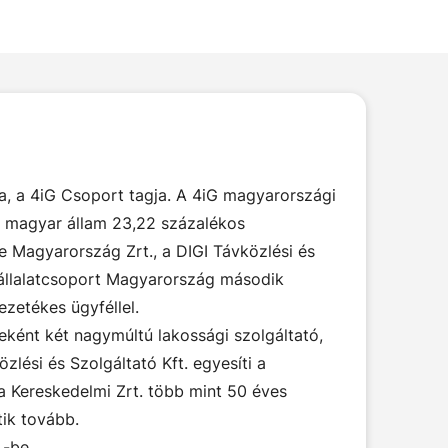
a, a 4iG Csoport tagja. A 4iG magyarországi
 a magyar állam 23,22 százalékos
e Magyarország Zrt., a DIGI Távközlési és
a vállalatcsoport Magyarország második
zetékes ügyféllel.
ként két nagymúltú lakossági szolgáltató,
si és Szolgáltató Kft. egyesíti a
 Kereskedelmi Zrt. több mint 50 éves
tik tovább.
.-be.