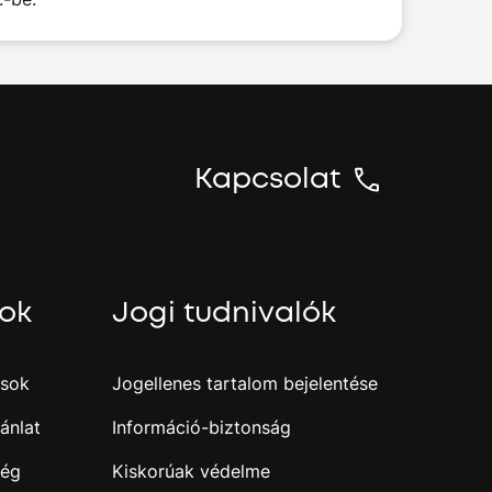
Kapcsolat
sok
Jogi tudnivalók
ások
Jogellenes tartalom bejelentése
ánlat
Információ-biztonság
ség
Kiskorúak védelme