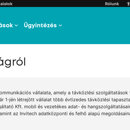
alatok
Rólunk
ások
Ügyintézés
ágról
unikációs vállalata, amely a távközlési szolgáltatások tel
r 1-jén létrejött vállalat több évtizedes távközlési tapaszt
áltató Kft. mobil és vezetékes adat- és hangszolgáltatása
int az Invitech adatközponti és felhő alapú megoldásainak