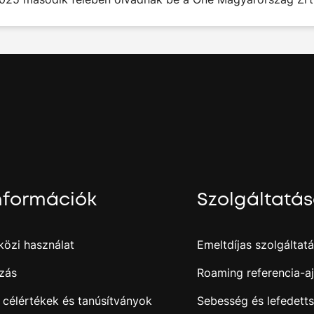
nformációk
Szolgáltatá
özi használat
Emeltdíjas szolgáltat
zás
Roaming referencia-aj
 célértékek és tanúsítványok
Sebesség és lefedett