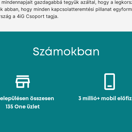
 mindennapjait gazdagabbá tegyük azáltal, hogy a legkor
ünk abban, hogy minden kapcsolatteremtési pillanat egyform
rszág a 4iG Csoport tagja.
Számokban
településen összesen
3 millió+ mobil előfi
135 One üzlet