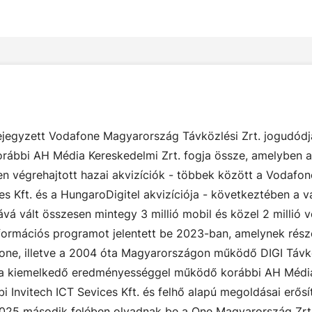
ejegyzett Vodafone Magyarország Távközlési Zrt. jogudódj
 korábbi AH Média Kereskedelmi Zrt. fogja össze, amelyben
en végrehajtott hazai akvizíciók - többek között a Vodafon
ices Kft. és a HungaroDigitel akvizíciója - következtében 
 vált összesen mintegy 3 millió mobil és közel 2 millió ve
formációs programot jelentett be 2023-ban, amelynek része
, illetve a 2004 óta Magyarországon működő DIGI Távközlé
t a kiemelkedő eredményességgel működő korábbi AH Média
Invitech ICT Sevices Kft. és felhő alapú megoldásai erősí
 2025 második felében olvadnak be a One Magyarország Zrt