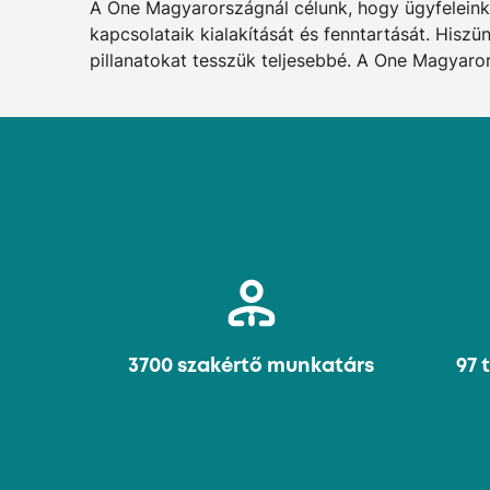
A One Magyarországnál célunk, hogy ügyfeleink
kapcsolataik kialakítását és fenntartását. Hisz
pillanatokat tesszük teljesebbé. A One Magyaro
3700 szakértő munkatárs
97 