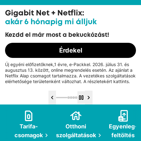
Gigabit Net + Netflix:
akár 6 hónapig mi álljuk
Kezdd el már most a bekuckózást!
Érdekel
Új egyéni előfizetőknek,1 évre, e-Packkel. 2026. július 31. és
augusztus 13. között, online megrendelés esetén. Az ajánlat a
Netflix Alap csomagot tartalmazza. A vezetékes szolgáltatások
elérhetősége területenként változhat. A részletekért kattints.
Tarifa­
Otthoni
Egyenleg­
csomagok
szolgáltatások
feltöltés