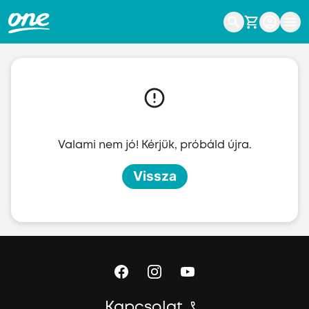
Ugrás a fő tartalomhoz
Valami nem jó! Kérjük, próbáld újra.
Vissza
Kapcsolat