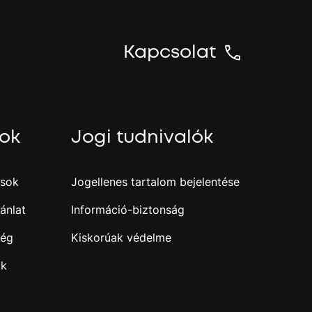
n
y
t
Kapcsolat
N
y
o
m
sok
Jogi tudnivalók
a
m
e
g
ások
Jogellenes tartalom bejelentése
a
z
ánlat
Információ-biztonság
e
n
ség
Kiskorúak védelme
t
e
ak
r
b