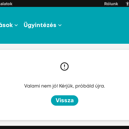
alatok
Rólunk
ások
Ügyintézés
l
l
Valami nem jó! Kérjük, próbáld újra.
l
Vissza