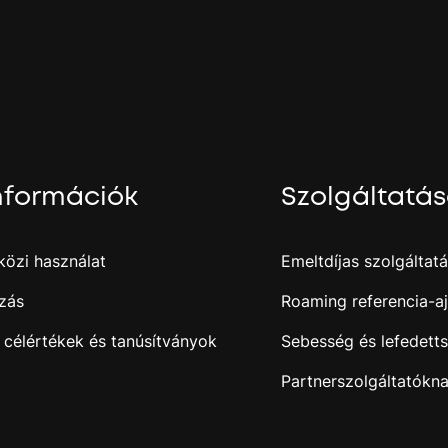
.
j
nformációk
Szolgáltatá
özi használat
Emeltdíjas szolgáltat
zás
Roaming referencia-aj
 célértékek és tanúsítványok
Sebesség és lefedett
Partnerszolgáltatókn
i