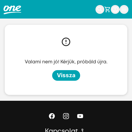
Ugrás a fő tartalomhoz
Valami nem jó! Kérjük, próbáld újra.
Vissza
Kapcsolat