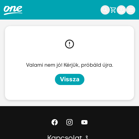
Ugrás a fő tartalomhoz
Valami nem jó! Kérjük, próbáld újra.
Vissza
Kapcsolat