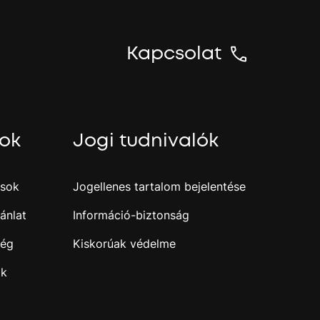
n
y
t
Kapcsolat
N
y
o
m
sok
Jogi tudnivalók
a
m
e
g
ások
Jogellenes tartalom bejelentése
a
z
ánlat
Információ-biztonság
e
n
ség
Kiskorúak védelme
t
e
ak
r
b