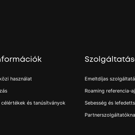
.
j
nformációk
Szolgáltatá
özi használat
Emeltdíjas szolgáltat
zás
Roaming referencia-aj
 célértékek és tanúsítványok
Sebesség és lefedett
Partnerszolgáltatókn
i