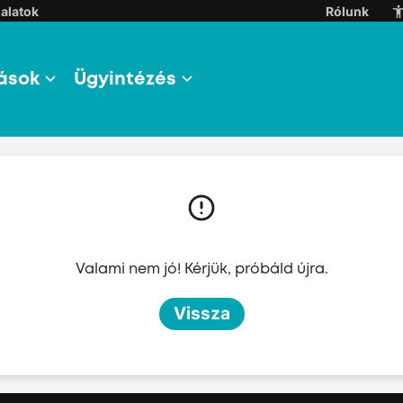
alatok
Rólunk
ások
Ügyintézés
l
l
Valami nem jó! Kérjük, próbáld újra.
l
Vissza