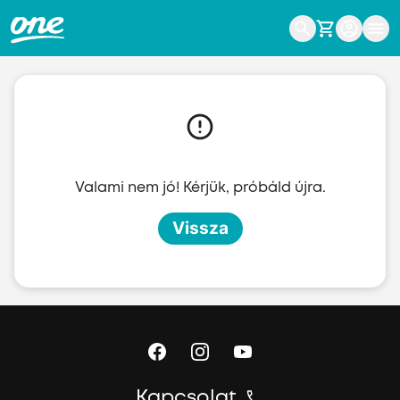
Ugrás a fő tartalomhoz
Valami nem jó! Kérjük, próbáld újra.
Vissza
Kapcsolat