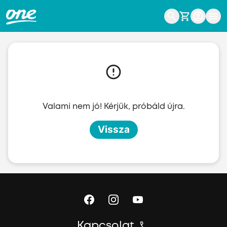
Ugrás a fő tartalomhoz
Valami nem jó! Kérjük, próbáld újra.
Vissza
Kapcsolat