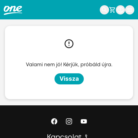
Ugrás a fő tartalomhoz
Valami nem jó! Kérjük, próbáld újra.
Vissza
Kapcsolat