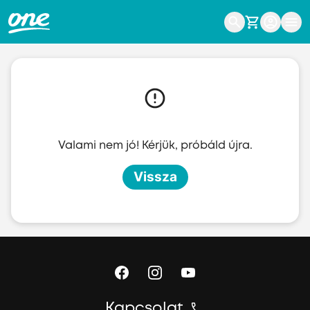
Ugrás a fő tartalomhoz
Valami nem jó! Kérjük, próbáld újra.
Vissza
Kapcsolat