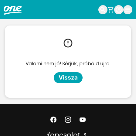
Ugrás a fő tartalomhoz
Valami nem jó! Kérjük, próbáld újra.
Vissza
Kapcsolat