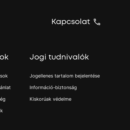
n
y
t
Kapcsolat
N
y
o
m
sok
Jogi tudnivalók
a
m
e
g
ások
Jogellenes tartalom bejelentése
a
z
ánlat
Információ-biztonság
e
n
ség
Kiskorúak védelme
t
e
ak
r
b