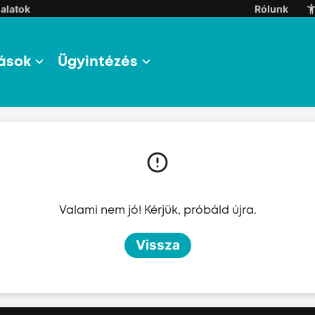
alatok
Rólunk
ások
Ügyintézés
l
l
Valami nem jó! Kérjük, próbáld újra.
l
Vissza