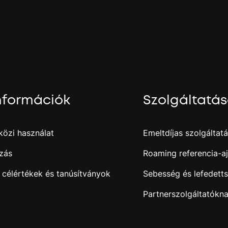
.
j
nformációk
Szolgáltatá
özi használat
Emeltdíjas szolgáltat
zás
Roaming referencia-aj
 célértékek és tanúsítványok
Sebesség és lefedett
Partnerszolgáltatókn
i