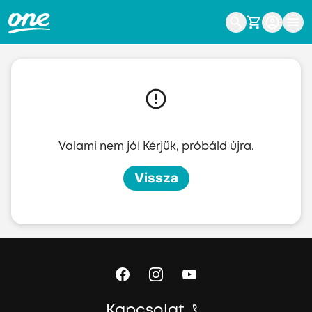
Ugrás a fő tartalomhoz
Valami nem jó! Kérjük, próbáld újra.
Vissza
Kapcsolat