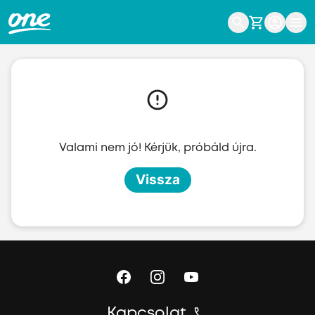
Ugrás a fő tartalomhoz
Valami nem jó! Kérjük, próbáld újra.
Vissza
Kapcsolat