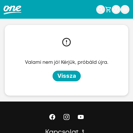
Ugrás a fő tartalomhoz
Valami nem jó! Kérjük, próbáld újra.
Vissza
Kapcsolat