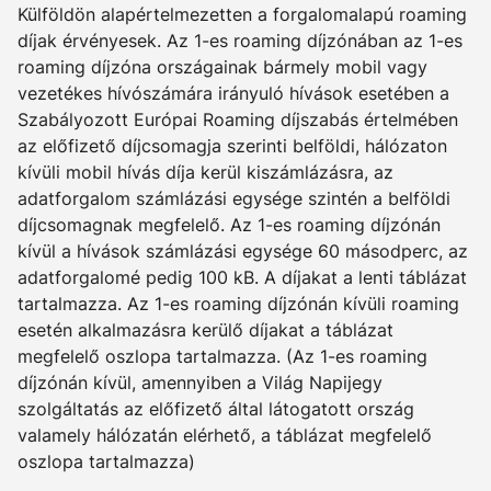
Külföldön alapértelmezetten a forgalomalapú roaming
díjak érvényesek. Az 1-es roaming díjzónában az 1-es
roaming díjzóna országainak bármely mobil vagy
vezetékes hívószámára irányuló hívások esetében a
Szabályozott Európai Roaming díjszabás értelmében
az előfizető díjcsomagja szerinti belföldi, hálózaton
kívüli mobil hívás díja kerül kiszámlázásra, az
adatforgalom számlázási egysége szintén a belföldi
díjcsomagnak megfelelő. Az 1-es roaming díjzónán
kívül a hívások számlázási egysége 60 másodperc, az
adatforgalomé pedig 100 kB. A díjakat a lenti táblázat
tartalmazza. Az 1-es roaming díjzónán kívüli roaming
esetén alkalmazásra kerülő díjakat a táblázat
megfelelő oszlopa tartalmazza. (Az 1-es roaming
díjzónán kívül, amennyiben a Világ Napijegy
szolgáltatás az előfizető által látogatott ország
valamely hálózatán elérhető, a táblázat megfelelő
oszlopa tartalmazza)