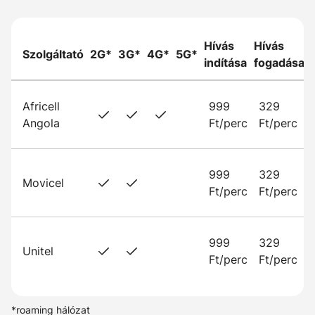
Hívás
Hívás
Szolgáltató
2G*
3G*
4G*
5G*
indítása
fogadása
Africell
999
329
Angola
Ft/perc
Ft/perc
999
329
Movicel
Ft/perc
Ft/perc
999
329
Unitel
Ft/perc
Ft/perc
*roaming hálózat