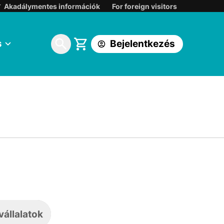
Belépés:
Akadálymentes információk
For foreign visitors
Korábbi DIGI ügyfélkapuba
s
Bejelentkezés
One földfelszíni TV ügyfélkapuba
állalatok