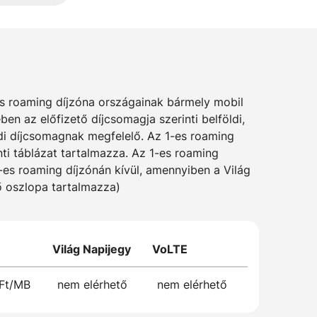
es roaming díjzóna országainak bármely mobil
n az előfizető díjcsomagja szerinti belföldi,
ldi díjcsomagnak megfelelő. Az 1-es roaming
ti táblázat tartalmazza. Az 1-es roaming
1-es roaming díjzónán kívül, amennyiben a Világ
lő oszlopa tartalmazza)
Világ Napijegy
VoLTE
 Ft/MB
nem elérhető
nem elérhető