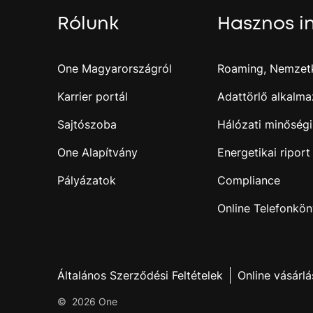
Rólunk
Hasznos i
One Magyarországról
Roaming, Nemzetk
Karrier portál
Adattörlő alkalma
Sajtószoba
Hálózati minőségi
One Alapítvány
Energetikai riport
Pályázatok
Compliance
Online Telefonkö
Általános Szerződési Feltételek
Online vásárlá
©
2026
One