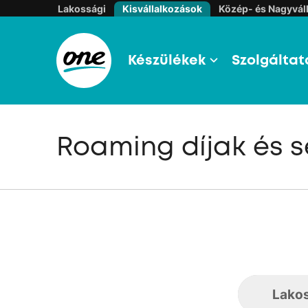
Lakossági
Kisvállalkozások
Közép- és Nagyváll
Készülékek
Szolgáltat
Roaming díjak és s
Lako