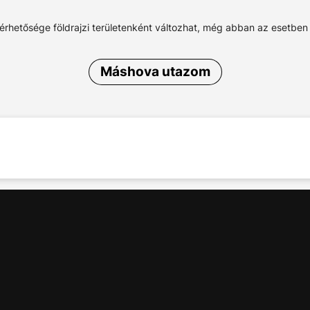
lérhetősége földrajzi területenként változhat, még abban az esetben
Máshova utazom