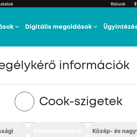
alatok
Rólunk
ások
Digitális megoldások
Ügyintézé
egélykérő információk
Cook-szigetek
ssági
Kisvállalkozások
Közép- és nagyv