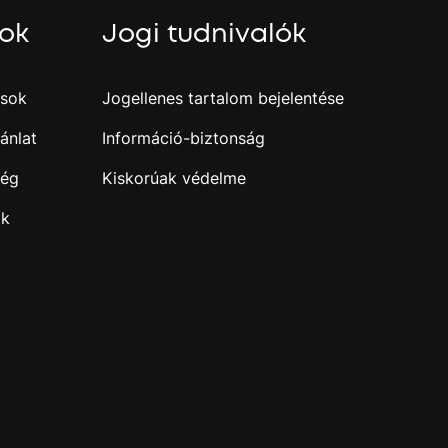
sok
Jogi tudnivalók
ások
Jogellenes tartalom bejelentése
ánlat
Információ-biztonság
ség
Kiskorúak védelme
ak