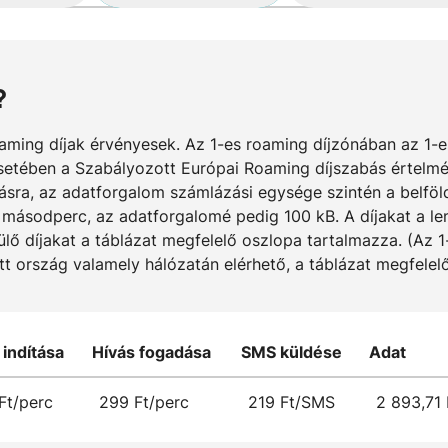
?
aming díjak érvényesek. Az 1-es roaming díjzónában az 1-
etében a Szabályozott Európai Roaming díjszabás értelmébe
ázásra, az adatforgalom számlázási egysége szintén a belfö
 másodperc, az adatforgalomé pedig 100 kB. A díjakat a len
ülő díjakat a táblázat megfelelő oszlopa tartalmazza. (Az 
tott ország valamely hálózatán elérhető, a táblázat megfele
 indítása
Hívás fogadása
SMS küldése
Adat
Ft/perc
299 Ft/perc
219 Ft/SMS
2 893,71