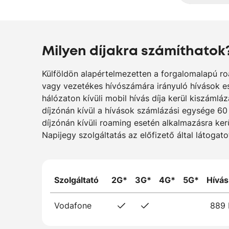
Milyen díjakra számíthatok
Külföldön alapértelmezetten a forgalomalapú ro
vagy vezetékes hívószámára irányuló hívások es
hálózaton kívüli mobil hívás díja kerül kiszáml
díjzónán kívül a hívások számlázási egysége 60
díjzónán kívüli roaming esetén alkalmazásra ker
Napijegy szolgáltatás az előfizető által látoga
Szolgáltató
2G*
3G*
4G*
5G*
Hívás
Vodafone
889 