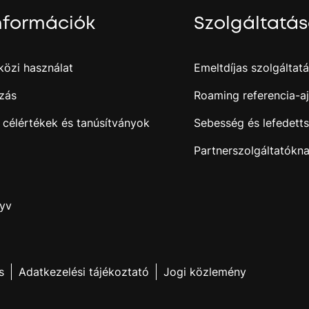
nformációk
Szolgáltatá
özi használat
Emeltdíjas szolgáltat
zás
Roaming referencia-aj
 célértékek és tanúsítványok
Sebesség és lefedett
Partnerszolgáltatókn
nyv
s
Adatkezelési tájékoztató
Jogi közlemény