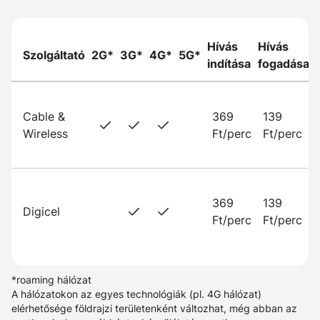
Hívás
Hívás
Szolgáltató
2G*
3G*
4G*
5G*
indítása
fogadása
Cable &
369
139
Wireless
Ft/perc
Ft/perc
369
139
Digicel
Ft/perc
Ft/perc
*roaming hálózat
A hálózatokon az egyes technológiák (pl. 4G hálózat)
elérhetősége földrajzi területenként változhat, még abban az