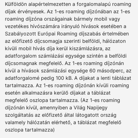
Külföldön alapértelmezetten a forgalomalapú roaming
díjak érvényesek. Az 1-es roaming díjzónában az 1-es
roaming díjzóna országainak bármely mobil vagy
vezetékes hívószámára irányuló hívások esetében a
Szabályozott Európai Roaming díjszabás értelmében
az előfizető díjcsomagja szerinti belföldi, hálózaton
kívüli mobil hívás díja kerül kiszámlázásra, az
adatforgalom számlázási egysége szintén a belföldi
díjcsomagnak megfelelő. Az 1-es roaming díjzónán
kívül a hívások számlázási egysége 60 másodperc, az
adatforgalomé pedig 100 kB. A díjakat a lenti táblázat
tartalmazza. Az 1-es roaming díjzónán kívüli roaming
esetén alkalmazásra kerülő díjakat a táblázat
megfelelő oszlopa tartalmazza. (Az 1-es roaming
díjzónán kívül, amennyiben a Világ Napijegy
szolgáltatás az előfizető által látogatott ország
valamely hálózatán elérhető, a táblázat megfelelő
oszlopa tartalmazza)