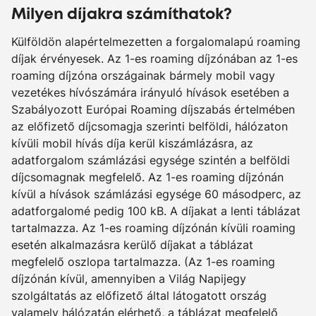
Milyen díjakra számíthatok?
Külföldön alapértelmezetten a forgalomalapú roaming
díjak érvényesek. Az 1-es roaming díjzónában az 1-es
roaming díjzóna országainak bármely mobil vagy
vezetékes hívószámára irányuló hívások esetében a
Szabályozott Európai Roaming díjszabás értelmében
az előfizető díjcsomagja szerinti belföldi, hálózaton
kívüli mobil hívás díja kerül kiszámlázásra, az
adatforgalom számlázási egysége szintén a belföldi
díjcsomagnak megfelelő. Az 1-es roaming díjzónán
kívül a hívások számlázási egysége 60 másodperc, az
adatforgalomé pedig 100 kB. A díjakat a lenti táblázat
tartalmazza. Az 1-es roaming díjzónán kívüli roaming
esetén alkalmazásra kerülő díjakat a táblázat
megfelelő oszlopa tartalmazza. (Az 1-es roaming
díjzónán kívül, amennyiben a Világ Napijegy
szolgáltatás az előfizető által látogatott ország
valamely hálózatán elérhető, a táblázat megfelelő