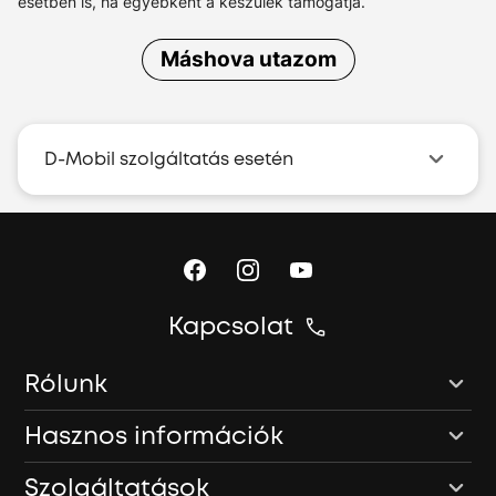
esetben is, ha egyébként a készülék támogatja.
Máshova utazom
D-Mobil szolgáltatás esetén
Kapcsolat
Rólunk
Hasznos információk
Szolgáltatások