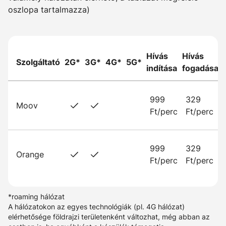
oszlopa tartalmazza)
Hívás
Hívás
Szolgáltató
2G*
3G*
4G*
5G*
indítása
fogadása
999
329
Moov
Ft/perc
Ft/perc
999
329
Orange
Ft/perc
Ft/perc
*roaming hálózat
A hálózatokon az egyes technológiák (pl. 4G hálózat)
elérhetősége földrajzi területenként változhat, még abban az