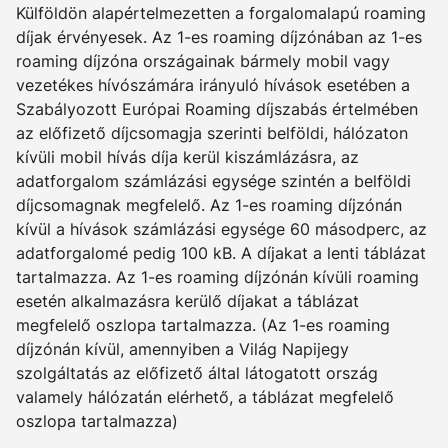
Külföldön alapértelmezetten a forgalomalapú roaming
díjak érvényesek. Az 1-es roaming díjzónában az 1-es
roaming díjzóna országainak bármely mobil vagy
vezetékes hívószámára irányuló hívások esetében a
Szabályozott Európai Roaming díjszabás értelmében
az előfizető díjcsomagja szerinti belföldi, hálózaton
kívüli mobil hívás díja kerül kiszámlázásra, az
adatforgalom számlázási egysége szintén a belföldi
díjcsomagnak megfelelő. Az 1-es roaming díjzónán
kívül a hívások számlázási egysége 60 másodperc, az
adatforgalomé pedig 100 kB. A díjakat a lenti táblázat
tartalmazza. Az 1-es roaming díjzónán kívüli roaming
esetén alkalmazásra kerülő díjakat a táblázat
megfelelő oszlopa tartalmazza. (Az 1-es roaming
díjzónán kívül, amennyiben a Világ Napijegy
szolgáltatás az előfizető által látogatott ország
valamely hálózatán elérhető, a táblázat megfelelő
oszlopa tartalmazza)