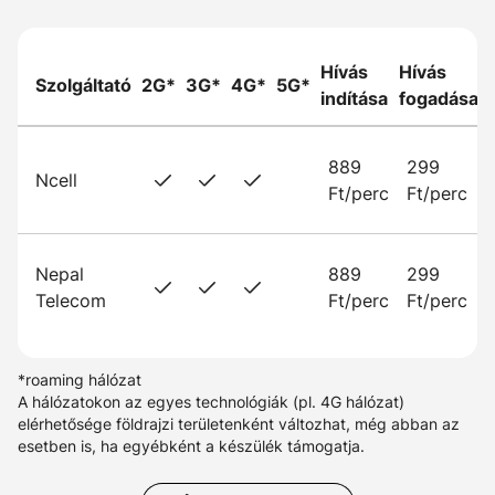
Hívás
Hívás
Szolgáltató
2G*
3G*
4G*
5G*
indítása
fogadása
889
299
Ncell
Ft/perc
Ft/perc
Nepal
889
299
Telecom
Ft/perc
Ft/perc
*roaming hálózat
A hálózatokon az egyes technológiák (pl. 4G hálózat)
elérhetősége földrajzi területenként változhat, még abban az
esetben is, ha egyébként a készülék támogatja.