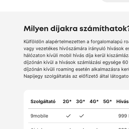
Milyen díjakra számíthatok
Külföldön alapértelmezetten a forgalomalapú ro
vagy vezetékes hívószámára irányuló hívások es
hálózaton kívüli mobil hívás díja kerül kiszáml
díjzónán kívül a hívások számlázási egysége 60
díjzónán kívüli roaming esetén alkalmazásra ker
Napijegy szolgáltatás az előfizető által látoga
Szolgáltató
2G*
3G*
4G*
5G*
Hívás
9mobile
999 