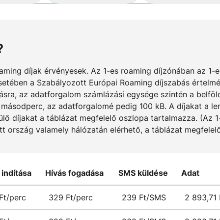
?
aming díjak érvényesek. Az 1-es roaming díjzónában az 1-
etében a Szabályozott Európai Roaming díjszabás értelmébe
ázásra, az adatforgalom számlázási egysége szintén a belfö
 másodperc, az adatforgalomé pedig 100 kB. A díjakat a len
ülő díjakat a táblázat megfelelő oszlopa tartalmazza. (Az 
tott ország valamely hálózatán elérhető, a táblázat megfele
 indítása
Hívás fogadása
SMS küldése
Adat
Ft/perc
329 Ft/perc
239 Ft/SMS
2 893,71