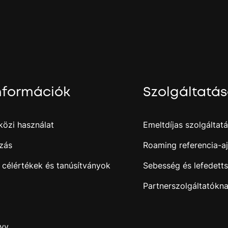
nformációk
Szolgáltatá
özi használat
Emeltdíjas szolgáltat
zás
Roaming referencia-aj
 célértékek és tanúsítványok
Sebesség és lefedett
Partnerszolgáltatókn
nyv