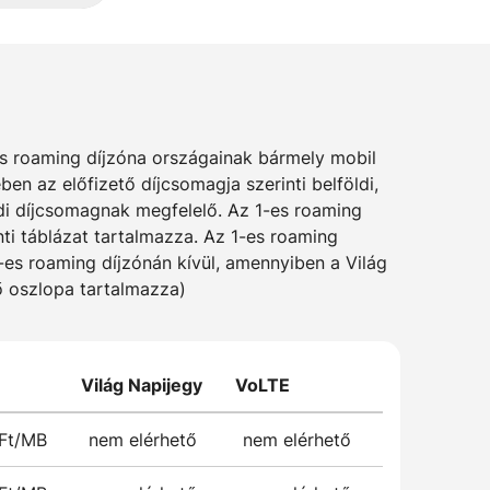
es roaming díjzóna országainak bármely mobil
n az előfizető díjcsomagja szerinti belföldi,
ldi díjcsomagnak megfelelő. Az 1-es roaming
ti táblázat tartalmazza. Az 1-es roaming
1-es roaming díjzónán kívül, amennyiben a Világ
lő oszlopa tartalmazza)
Világ Napijegy
VoLTE
 Ft/MB
nem elérhető
nem elérhető