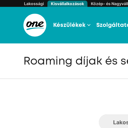
Lakossági
Kisvállalkozások
Közép- és Nagyváll
Készülékek
Szolgáltat
Roaming díjak és s
Lako