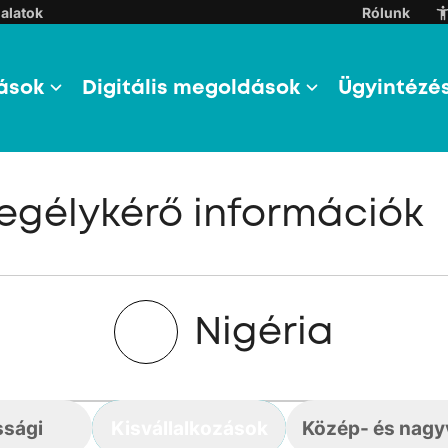
alatok
Rólunk
ások
Digitális megoldások
Ügyintézé
egélykérő információk
Nigéria
ssági
Kisvállalkozások
Közép- és nagyv