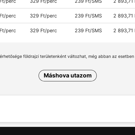
Ft/perc
329 Ft/perc
239 Ft/SMS
2 893,71
Ft/perc
329 Ft/perc
239 Ft/SMS
2 893,71
Ft/perc
329 Ft/perc
239 Ft/SMS
2 893,71
lérhetősége földrajzi területenként változhat, még abban az esetben
Máshova utazom