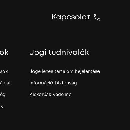
Kapcsolat
sok
Jogi tudnivalók
ások
Jogellenes tartalom bejelentése
ánlat
Információ-biztonság
ség
Kiskorúak védelme
ak