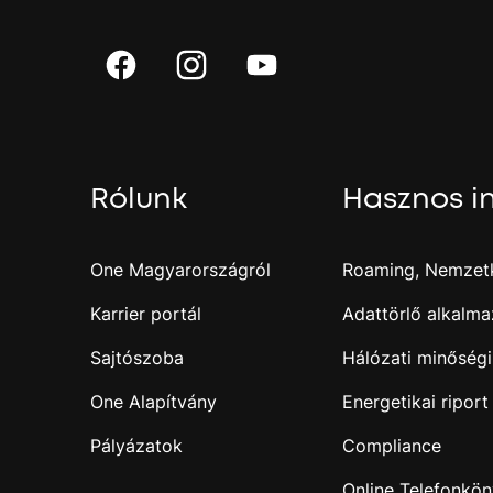
Rólunk
Hasznos i
One Magyarországról
Roaming, Nemzetk
Karrier portál
Adattörlő alkalma
Sajtószoba
Hálózati minőségi
One Alapítvány
Energetikai riport
Pályázatok
Compliance
Online Telefonkö