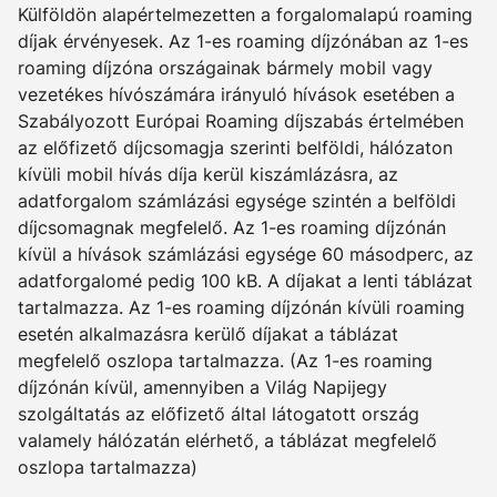
Külföldön alapértelmezetten a forgalomalapú roaming
díjak érvényesek. Az 1-es roaming díjzónában az 1-es
roaming díjzóna országainak bármely mobil vagy
vezetékes hívószámára irányuló hívások esetében a
Szabályozott Európai Roaming díjszabás értelmében
az előfizető díjcsomagja szerinti belföldi, hálózaton
kívüli mobil hívás díja kerül kiszámlázásra, az
adatforgalom számlázási egysége szintén a belföldi
díjcsomagnak megfelelő. Az 1-es roaming díjzónán
kívül a hívások számlázási egysége 60 másodperc, az
adatforgalomé pedig 100 kB. A díjakat a lenti táblázat
tartalmazza. Az 1-es roaming díjzónán kívüli roaming
esetén alkalmazásra kerülő díjakat a táblázat
megfelelő oszlopa tartalmazza. (Az 1-es roaming
díjzónán kívül, amennyiben a Világ Napijegy
szolgáltatás az előfizető által látogatott ország
valamely hálózatán elérhető, a táblázat megfelelő
oszlopa tartalmazza)