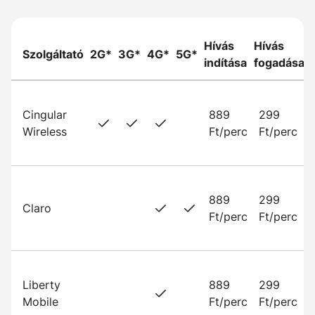
Hívás
Hívás
Szolgáltató
2G*
3G*
4G*
5G*
indítása
fogadása
Cingular
889
299
Wireless
Ft/perc
Ft/perc
889
299
Claro
Ft/perc
Ft/perc
Liberty
889
299
Mobile
Ft/perc
Ft/perc