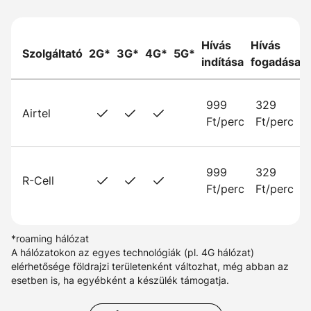
Hívás
Hívás
Szolgáltató
2G*
3G*
4G*
5G*
indítása
fogadása
999
329
Airtel
Ft/perc
Ft/perc
999
329
R-Cell
Ft/perc
Ft/perc
*roaming hálózat
A hálózatokon az egyes technológiák (pl. 4G hálózat)
elérhetősége földrajzi területenként változhat, még abban az
esetben is, ha egyébként a készülék támogatja.