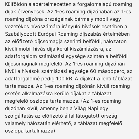
Külföldön alapértelmezetten a forgalomalapú roaming
díjak érvényesek. Az 1-es roaming díjzónában az 1-es
roaming díjzóna országainak bármely mobil vagy
vezetékes hívószámára irányuló hívások esetében a
Szabályozott Európai Roaming díjszabás értelmében
az előfizető díjcsomagja szerinti belföldi, hálózaton
kívüli mobil hívás díja kerül kiszámlázásra, az
adatforgalom számlázási egysége szintén a belföldi
díjcsomagnak megfelelő. Az 1-es roaming díjzónán
kívül a hívások számlázási egysége 60 másodperc, az
adatforgalomé pedig 100 kB. A díjakat a lenti táblázat
tartalmazza. Az 1-es roaming díjzónán kívüli roaming
esetén alkalmazásra kerülő díjakat a táblázat
megfelelő oszlopa tartalmazza. (Az 1-es roaming
díjzónán kívül, amennyiben a Világ Napijegy
szolgáltatás az előfizető által látogatott ország
valamely hálózatán elérhető, a táblázat megfelelő
oszlopa tartalmazza)