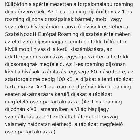
Külföldön alapértelmezetten a forgalomalapú roaming
díjak érvényesek. Az 1-es roaming díjzónában az 1-es
roaming díjzóna országainak bármely mobil vagy
vezetékes hívószámára irányuló hívások esetében a
Szabályozott Európai Roaming díjszabás értelmében
az előfizető díjcsomagja szerinti belföldi, hálózaton
kívüli mobil hívás díja kerül kiszámlázásra, az
adatforgalom számlázási egysége szintén a belföldi
díjcsomagnak megfelelő. Az 1-es roaming díjzónán
kívül a hívások számlázási egysége 60 másodperc, az
adatforgalomé pedig 100 kB. A díjakat a lenti táblázat
tartalmazza. Az 1-es roaming díjzónán kívüli roaming
esetén alkalmazásra kerülő díjakat a táblázat
megfelelő oszlopa tartalmazza. (Az 1-es roaming
díjzónán kívül, amennyiben a Világ Napijegy
szolgáltatás az előfizető által látogatott ország
valamely hálózatán elérhető, a táblázat megfelelő
oszlopa tartalmazza)