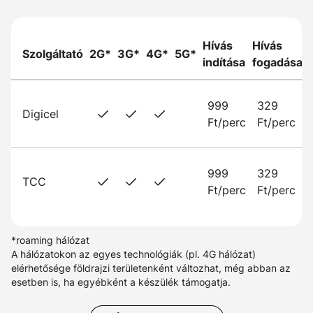
Hívás
Hívás
Szolgáltató
2G*
3G*
4G*
5G*
indítása
fogadása
999
329
Digicel
Ft/perc
Ft/perc
999
329
TCC
Ft/perc
Ft/perc
*roaming hálózat
A hálózatokon az egyes technológiák (pl. 4G hálózat)
elérhetősége földrajzi területenként változhat, még abban az
esetben is, ha egyébként a készülék támogatja.