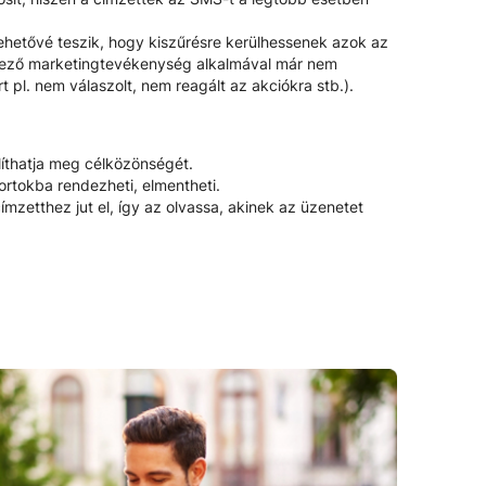
lehetővé teszik, hogy kiszűrésre kerülhessenek azok az
tkező marketingtevékenység alkalmával már nem
pl. nem válaszolt, nem reagált az akciókra stb.).
íthatja meg célközönségét.
ortokba rendezheti, elmentheti.
ímzetthez jut el, így az olvassa, akinek az üzenetet