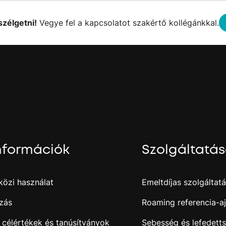
szélgetni!
Vegye fel a kapcsolatot szakértő kollégánkkal.
nformációk
Szolgáltatá
özi használat
Emeltdíjas szolgáltat
zás
Roaming referencia-aj
 célértékek és tanúsítványok
Sebesség és lefedett