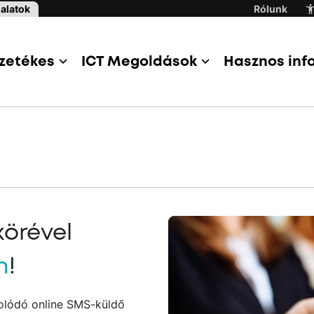
alatok
Rólunk
zetékes
ICT Megoldások
Hasznos inf
örével
n
!
olódó online SMS-küldő