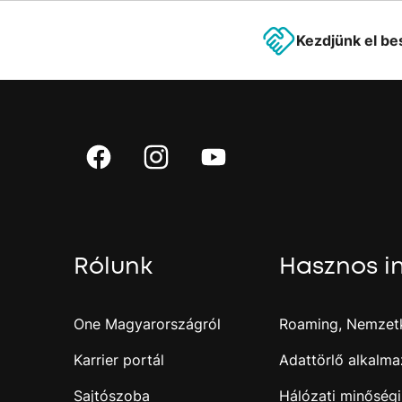
Kezdjünk el be
Rólunk
Hasznos i
One Magyarországról
Roaming, Nemzetk
Karrier portál
Adattörlő alkalma
Sajtószoba
Hálózati minőségi