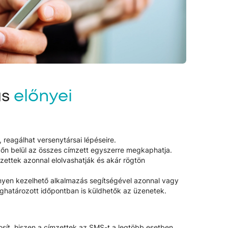
ás
előnyei
, reagálhat versenytársai lépéseire.
dőn belül az összes címzett egyszerre megkaphatja.
ettek azonnal elolvashatják és akár rögtön
önnyen kezelhető alkalmazás segítségével azonnal vagy
eghatározott időpontban is küldhetők az üzenetek.
osít, hiszen a címzettek az SMS-t a legtöbb esetben