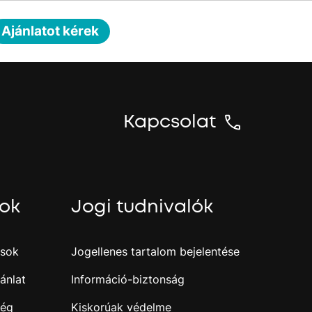
Ajánlatot kérek
Kapcsolat
sok
Jogi tudnivalók
ások
Jogellenes tartalom bejelentése
ánlat
Információ-biztonság
ség
Kiskorúak védelme