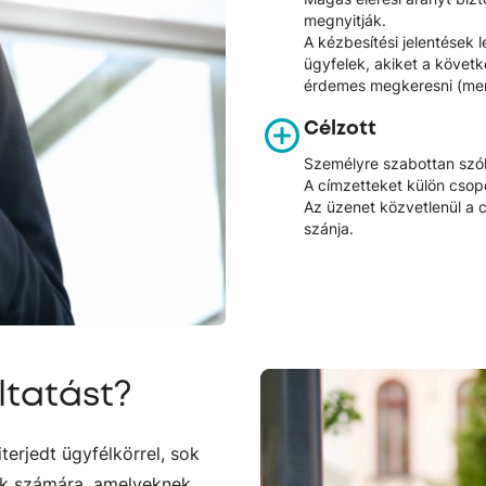
megnyitják.
A kézbesítési jelentések 
ügyfelek, akiket a köve
érdemes megkeresni (mert 
Célzott
Személyre szabottan szól
A címzetteket külön csop
Az üzenet közvetlenül a c
szánja.
ltatást?
terjedt ügyfélkörrel, sok
yek számára, amelyeknek