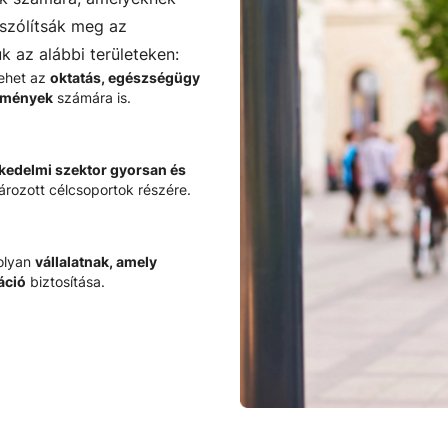
 szólítsák meg az
k az alábbi területeken:
ehet az
oktatás, egészségügy
ézmények
számára is.
kedelmi szektor gyorsan és
rozott célcsoportok részére.
 olyan
vállalatnak, amely
áció
biztosítása.