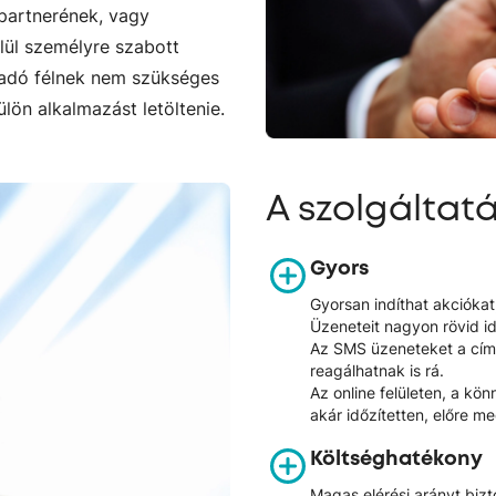
 partnerének, vagy
lül személyre szabott
gadó félnek nem szükséges
lön alkalmazást letöltenie.
A szolgáltat
Gyors
Gyorsan indíthat akciókat
Üzeneteit nagyon rövid i
Az SMS üzeneteket a címz
reagálhatnak is rá.
Az online felületen, a k
akár időzítetten, előre m
Költséghatékony
Magas elérési arányt bizt