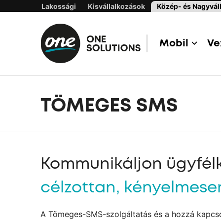
Lakossági
Kisvállalkozások
Közép- és Nagyváll
Mobil
Ve
TÖMEGES SMS
Kommunikáljon ügyfélk
célzottan, kényelmese
A Tömeges-SMS-szolgáltatás és a hozzá kapcs