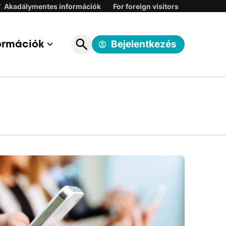
Belépés:
Akadálymentes információk
For foreign visitors
Korábbi DIGI ügyfélkapuba
ormációk
Bejelentkezés
One földfelszíni TV ügyfélkapuba