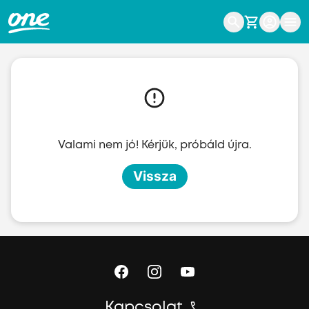
Ugrás a fő tartalomhoz
Valami nem jó! Kérjük, próbáld újra.
Vissza
Kapcsolat