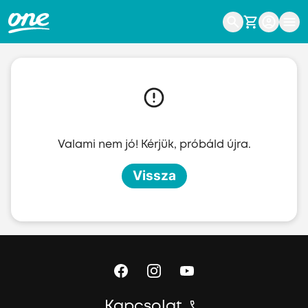
Ugrás a fő tartalomhoz
Valami nem jó! Kérjük, próbáld újra.
Vissza
Kapcsolat