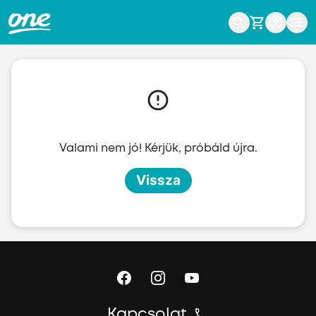
Ugrás a fő tartalomhoz
Valami nem jó! Kérjük, próbáld újra.
Vissza
Kapcsolat