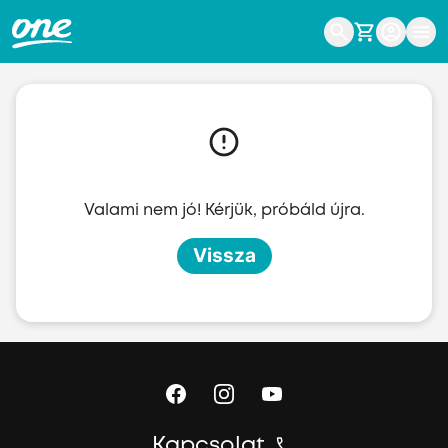
Ugrás a fő tartalomhoz
Valami nem jó! Kérjük, próbáld újra.
Vissza
Kapcsolat