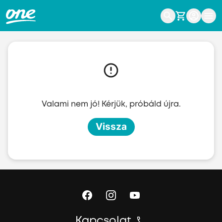
Ugrás a fő tartalomhoz
Valami nem jó! Kérjük, próbáld újra.
Vissza
Kapcsolat