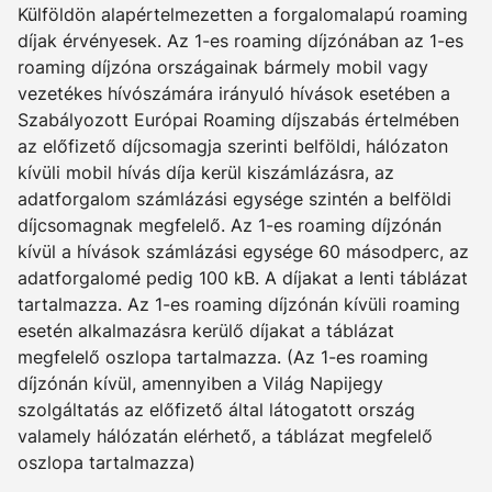
Külföldön alapértelmezetten a forgalomalapú roaming
díjak érvényesek. Az 1-es roaming díjzónában az 1-es
roaming díjzóna országainak bármely mobil vagy
vezetékes hívószámára irányuló hívások esetében a
Szabályozott Európai Roaming díjszabás értelmében
az előfizető díjcsomagja szerinti belföldi, hálózaton
kívüli mobil hívás díja kerül kiszámlázásra, az
adatforgalom számlázási egysége szintén a belföldi
díjcsomagnak megfelelő. Az 1-es roaming díjzónán
kívül a hívások számlázási egysége 60 másodperc, az
adatforgalomé pedig 100 kB. A díjakat a lenti táblázat
tartalmazza. Az 1-es roaming díjzónán kívüli roaming
esetén alkalmazásra kerülő díjakat a táblázat
megfelelő oszlopa tartalmazza. (Az 1-es roaming
díjzónán kívül, amennyiben a Világ Napijegy
szolgáltatás az előfizető által látogatott ország
valamely hálózatán elérhető, a táblázat megfelelő
oszlopa tartalmazza)