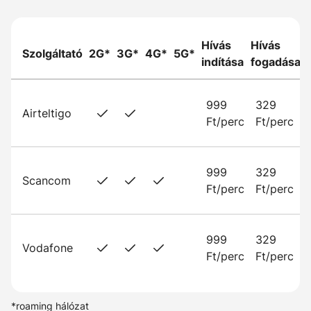
Hívás
Hívás
Szolgáltató
2G*
3G*
4G*
5G*
indítása
fogadása
999
329
Airteltigo
Ft/perc
Ft/perc
999
329
Scancom
Ft/perc
Ft/perc
999
329
Vodafone
Ft/perc
Ft/perc
*roaming hálózat