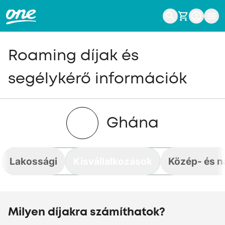
Roaming díjak és
segélykérő információk
Ghána
Lakossági
Kisvállalkozások
Közép- és n
Milyen díjakra számíthatok?