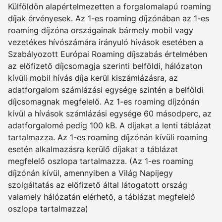
Külföldön alapértelmezetten a forgalomalapú roaming
díjak érvényesek. Az 1-es roaming díjzónában az 1-es
roaming díjzóna országainak bármely mobil vagy
vezetékes hívószámára irányuló hívások esetében a
Szabályozott Európai Roaming díjszabás értelmében
az előfizető díjcsomagja szerinti belföldi, hálózaton
kívüli mobil hívás díja kerül kiszámlázásra, az
adatforgalom számlázási egysége szintén a belföldi
díjcsomagnak megfelelő. Az 1-es roaming díjzónán
kívül a hívások számlázási egysége 60 másodperc, az
adatforgalomé pedig 100 kB. A díjakat a lenti táblázat
tartalmazza. Az 1-es roaming díjzónán kívüli roaming
esetén alkalmazásra kerülő díjakat a táblázat
megfelelő oszlopa tartalmazza. (Az 1-es roaming
díjzónán kívül, amennyiben a Világ Napijegy
szolgáltatás az előfizető által látogatott ország
valamely hálózatán elérhető, a táblázat megfelelő
oszlopa tartalmazza)