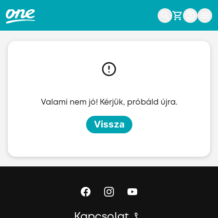
Ugrás a fő tartalomhoz
Valami nem jó! Kérjük, próbáld újra.
Vissza
Kapcsolat