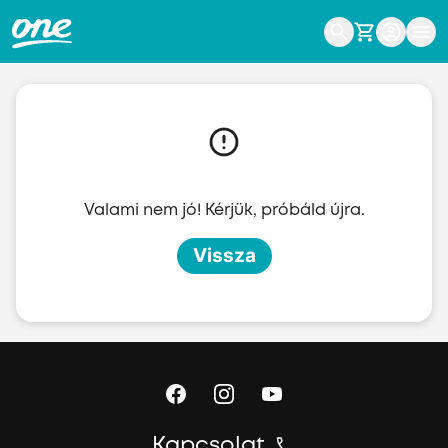
Ugrás a fő tartalomhoz
Valami nem jó! Kérjük, próbáld újra.
Vissza
Kapcsolat