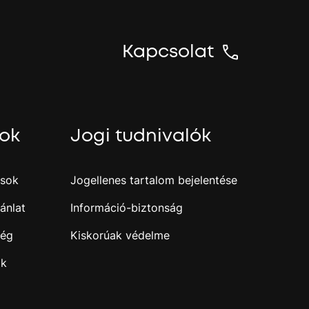
n
y
t
Kapcsolat
N
y
o
m
sok
Jogi tudnivalók
a
m
e
g
ások
Jogellenes tartalom bejelentése
a
z
ánlat
Információ-biztonság
e
n
ség
Kiskorúak védelme
t
e
ak
r
b