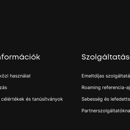
.
j
nformációk
Szolgáltatá
özi használat
Emeltdíjas szolgáltat
zás
Roaming referencia-aj
 célértékek és tanúsítványok
Sebesség és lefedett
Partnerszolgáltatókn
i