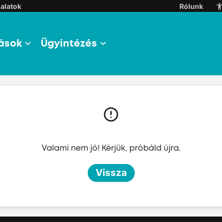
alatok
Rólunk
ások
Ügyintézés
l
l
Valami nem jó! Kérjük, próbáld újra.
l
Vissza