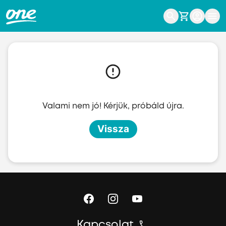
Ugrás a fő tartalomhoz
Valami nem jó! Kérjük, próbáld újra.
Vissza
Kapcsolat