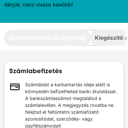
Kérjük, nézz vissza később!
Számlabefizetés és egyenleg
Kiegészítő 
Számlabefizetés
Számláidat a karbantartás ideje alatt is
könnyedén befizetheted banki átutalással.
A bankszámlaszámot megtalálod a
számlalevélen. A megjegyzés rovatba ne
felejtsd el feltüntetni számlafizető
azonosítódat, szerződés- vagy
ügyfélszámodat!