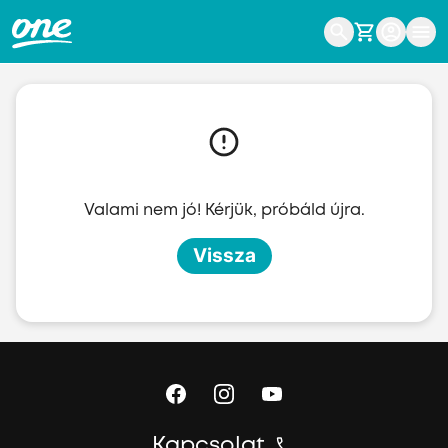
Ugrás a fő tartalomhoz
Valami nem jó! Kérjük, próbáld újra.
Vissza
Kapcsolat