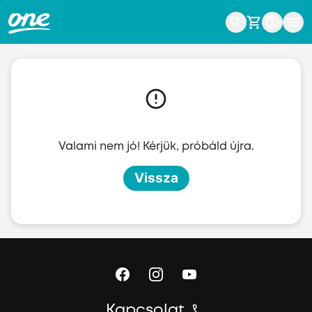
Ugrás a fő tartalomhoz
Valami nem jó! Kérjük, próbáld újra.
Vissza
Kapcsolat