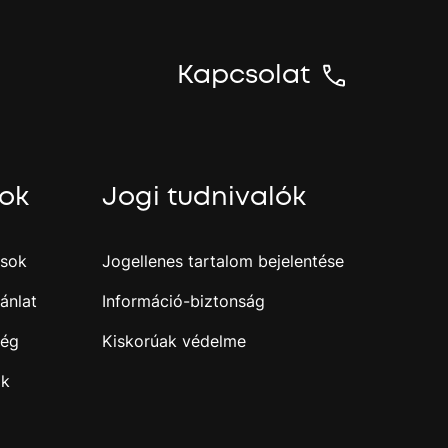
n
y
t
Kapcsolat
N
y
o
m
sok
Jogi tudnivalók
a
m
e
g
ások
Jogellenes tartalom bejelentése
a
z
ánlat
Információ-biztonság
e
n
ség
Kiskorúak védelme
t
e
ak
r
b