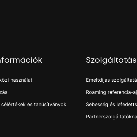
.
j
nformációk
Szolgáltatá
özi használat
Emeltdíjas szolgáltat
zás
Roaming referencia-aj
 célértékek és tanúsítványok
Sebesség és lefedett
Partnerszolgáltatókn
i