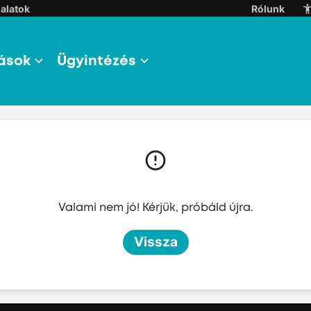
alatok
Rólunk
ások
Ügyintézés
l
l
Valami nem jó! Kérjük, próbáld újra.
l
Vissza