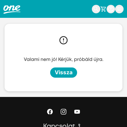
Ugrás a fő tartalomhoz
Valami nem jó! Kérjük, próbáld újra.
Vissza
Kapcsolat