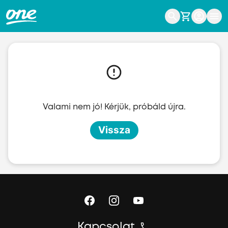
Ugrás a fő tartalomhoz
Valami nem jó! Kérjük, próbáld újra.
Vissza
Kapcsolat